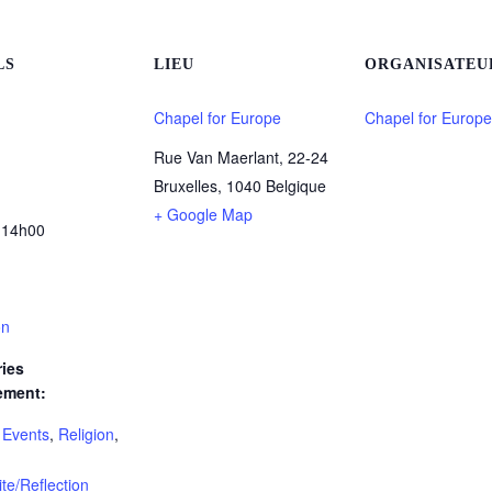
LS
LIEU
ORGANISATEU
Chapel for Europe
Chapel for Europe
Rue Van Maerlant, 22-24
Bruxelles
,
1040
Belgique
+ Google Map
 14h00
on
ies
ement:
 Events
,
Religion
,
lite/Reflection