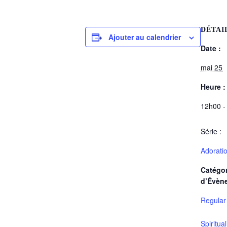
DÉTAI
Ajouter au calendrier
Date :
mai 25
Heure :
12h00 -
Série :
Adorati
Catégor
d’Évèn
Regular
Spiritua