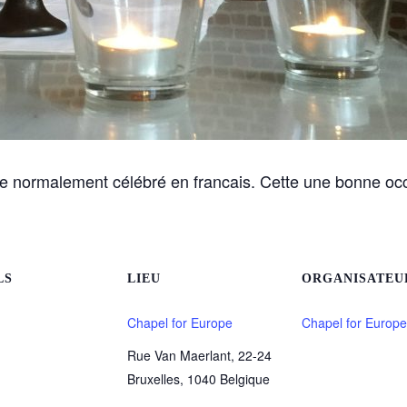
 normalement célébré en francais. Cette une bonne occ
LS
LIEU
ORGANISATEU
Chapel for Europe
Chapel for Europe
Rue Van Maerlant, 22-24
Bruxelles
,
1040
Belgique