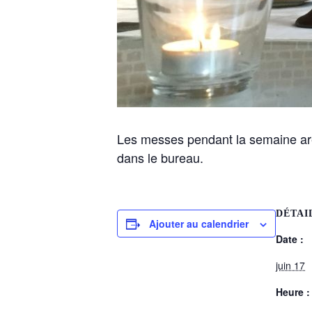
Les messes pendant la semaine are
dans le bureau.
DÉTAI
Ajouter au calendrier
Date :
juin 17
Heure :