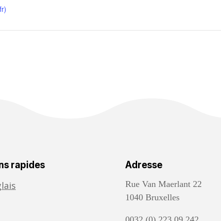
r)
ns rapides
Adresse
Rue Van Maerlant 22
lais
1040 Bruxelles
0032 (0) 223.09.242