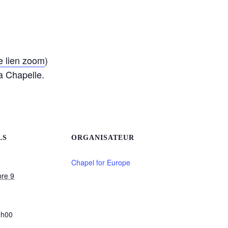
le lien zoom
)
a Chapelle.
LS
ORGANISATEUR
Chapel for Europe
re 9
9h00