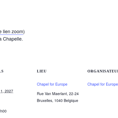
le lien zoom
)
a Chapelle.
LS
LIEU
ORGANISATEU
Chapel for Europe
Chapel for Europe
11, 2027
Rue Van Maerlant, 22-24
Bruxelles
,
1040
Belgique
9h00