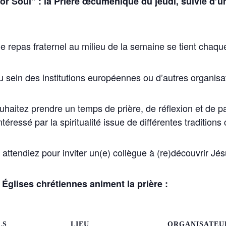
or Soul” : la Prière œcuménique du jeudi, suivie d’u
 repas fraternel au milieu de la semaine se tient chaq
u sein des institutions européennes ou d’autres organisat
uhaitez prendre un temps de prière, de réflexion et de
téressé par la spiritualité issue de différentes traditions
 attendiez pour inviter un(e) collègue à (re)découvrir Jés
 Églises chrétiennes animent la prière :
LS
LIEU
ORGANISATEU