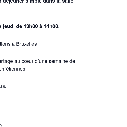
n déjeuner simple dans la salle
ue
.
jeudi de 13h00 à 14h00
ions à Bruxelles !
 partage au cœur d’une semaine de
 chrétiennes.
us.
R