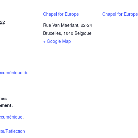
Chapel for Europe
Chapel for Europe
 22
Rue Van Maerlant, 22-24
Bruxelles
,
1040
Belgique
+ Google Map
œcuménique du
ies
ement:
œcuménique
,
lite/Reflection