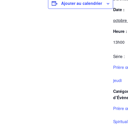
Ajouter au calendrier
Date :
octobre
Heure :
13h00
Série :
Prière 
jeudi
Catégor
d’Évèn
Prière 
Spiritua