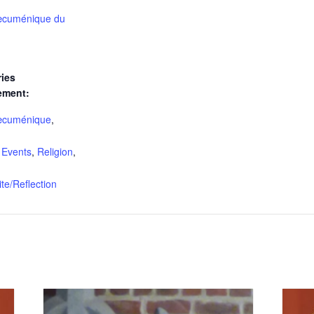
œcuménique du
ies
ement:
œcuménique
,
 Events
,
Religion
,
lite/Reflection