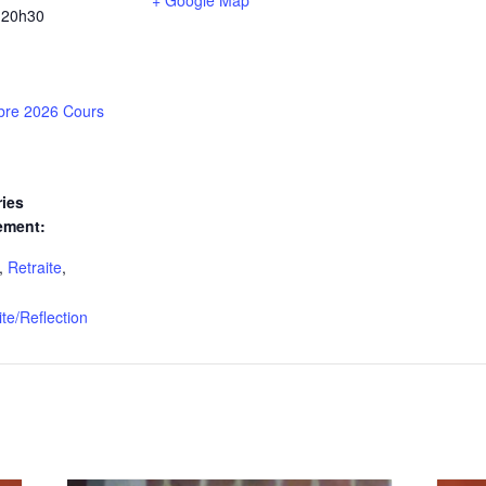
+ Google Map
 20h30
re 2026 Cours
ies
ement:
,
Retraite
,
lite/Reflection