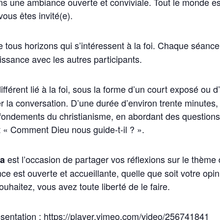
ns une ambiance ouverte et conviviale. Tout le monde es
vous êtes invité(e).
tous horizons qui s’intéressent à la foi. Chaque séa
issance avec les autres participants.
érent lié à la foi, sous la forme d’un court exposé ou 
er la conversation. D’une durée d’environ trente minutes,
s fondements du christianisme, en abordant des questions 
t « Comment Dieu nous guide-t-il ? ».
est l’occasion de partager vos réflexions sur le thème 
ha
nce est ouverte et accueillante, quelle que soit votre opi
ouhaitez, vous avez toute liberté de le faire.
ésentation :
https://player.vimeo.com/video/256741841