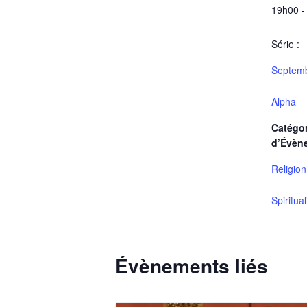
19h00 -
Série :
Septemb
Alpha
Catégor
d’Évèn
Religion
Spiritua
Évènements liés