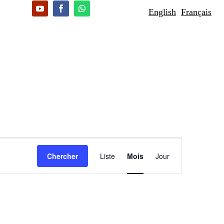
English
Français
Navigation
de
Chercher
Liste
Mois
Jour
vues
Évènement