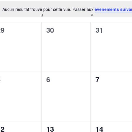
Aucun résultat trouvé pour cette vue. Passer aux
évènements suiva
Notice
RCREDI
J
JEUDI
V
VENDREDI
0
0
0
29
30
31
évènement,
évènement,
évènement
0
0
0
5
6
7
évènement,
évènement,
évènement
0
0
0
12
13
14