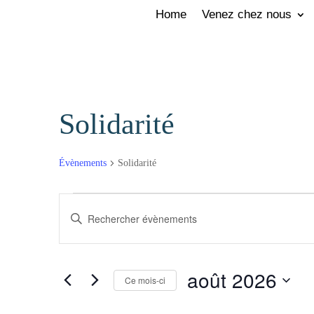
Home
Venez chez nous
Solidarité
Évènements
Solidarité
Évènements
Recherche
Saisir
et
navigation
mot-
de
août 2026
Ce mois-ci
clé.
vues
Sélectionnez