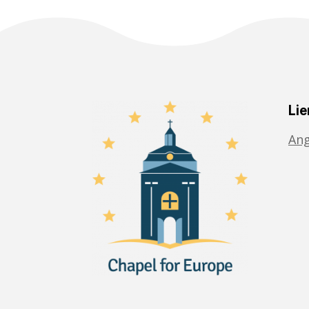
Lie
Ang