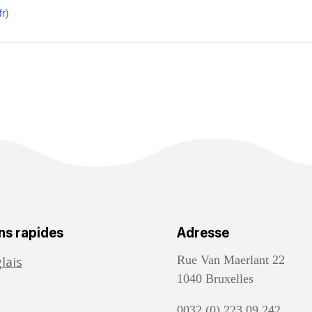
r)
ns rapides
Adresse
Rue Van Maerlant 22
lais
1040 Bruxelles
0032 (0) 223.09.242