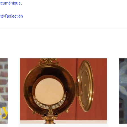
œcuménique
,
lite/Reflection