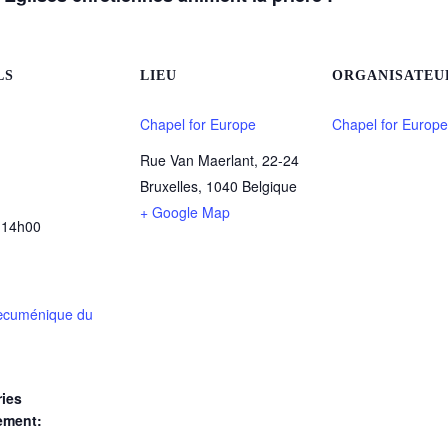
LS
LIEU
ORGANISATEU
Chapel for Europe
Chapel for Europe
Rue Van Maerlant, 22-24
Bruxelles
,
1040
Belgique
+ Google Map
 14h00
œcuménique du
ies
ement: